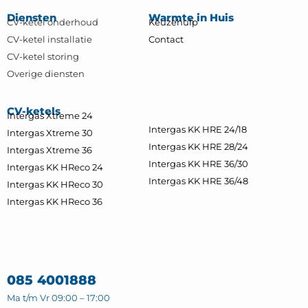
Diensten
Warmte in Huis
CV-ketel onderhoud
Keuzehulp
CV-ketel installatie
Contact
CV-ketel storing
Overige diensten
CV-ketels
Intergas Xtreme 24
Intergas KK HRE 24/18
Intergas Xtreme 30
Intergas KK HRE 28/24
Intergas Xtreme 36
Intergas KK HRE 36/30
Intergas KK HReco 24
Intergas KK HRE 36/48
Intergas KK HReco 30
Intergas KK HReco 36
085 4001888
Ma t/m Vr 09:00 – 17:00