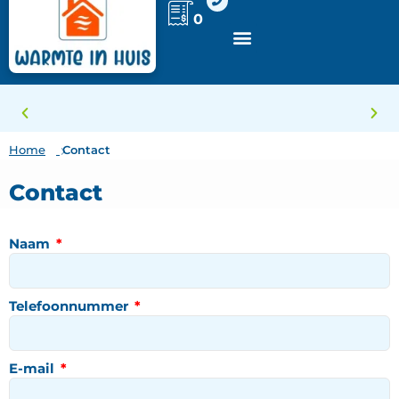
Ga
0
naar
de
inhoud
Volledige
Home
Contact
ontzorging
Contact
Naam
Telefoonnummer
E-mail